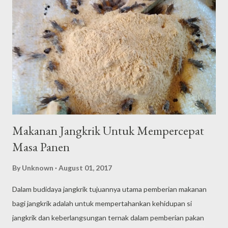
pengepul tersebut. Pengepul telah memiliki market sendiri pada
jangkrik yang dikelolanya. Bila anda yaitu seseorang peternak
jangkrik yang cuma membesarkan jangkrik saja, upayakan supaya
bekerja bersama dengan pengepul jangkrik yang berada di
daerah anda. Pasarkan jangkrik yang masih tetap baru
memanglah agak sedikit susah saat kita bergerak sendiri untuk
di jual kepasaran. K...
Makanan Jangkrik Untuk Mempercepat
Masa Panen
By
Unknown
August 01, 2017
Dalam budidaya jangkrik tujuannya utama pemberian makanan
bagi jangkrik adalah untuk mempertahankan kehidupan si
jangkrik dan keberlangsungan ternak dalam pemberian pakan