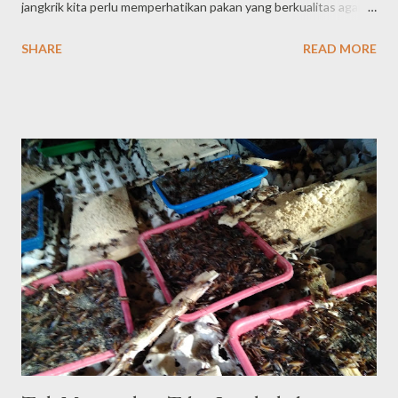
jangkrik kita perlu memperhatikan pakan yang berkualitas agar
jangkrik mudah cepat besar . Di bawah ini sepintas informasi dari
SHARE
READ MORE
Berita cara ternak jangkrik tentang pakan jangkrik yang bagus
untuk percepat perkembangan hingga bisa percepat sistem
pemanenan serta memperoleh hasil yang maksimum tanpa ada
menyangsikan kwalitas jangkriknya. Konsentrat ayam
konsentrat ayam Konsentrat ayam atau voor merupakan salah
satu jenis makanan ternak yang baik pula diberikan pada jangkrik.
Dalam hal ini ada baiknya anda menggunakan jenis voorphokpan
511 yang dihaluskan terlebih dahulu. Penghalusan Voor berguna
dalam mempermudah pencernaan.Voor sendiri mengandung
sejumlah gizi yang baik dikonsumsi oleh hewan ternak. Jika
dilihat dari harganya, voor terjangkau oleh kantong karena cukup
murah. Bukan hanya murah, n...