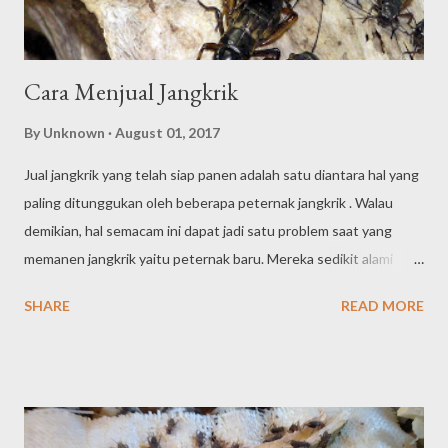
Cara Menjual Jangkrik
By
Unknown
August 01, 2017
Jual jangkrik yang telah siap panen adalah satu diantara hal yang
paling ditunggukan oleh beberapa peternak jangkrik . Walau
demikian, hal semacam ini dapat jadi satu problem saat yang
memanen jangkrik yaitu peternak baru. Mereka sedikit alami
kesusahan saat juga akan pasarkan hasil panennya ke beberapa
SHARE
READ MORE
pelanggan jangkrik. Terdapat banyak jalan keluar saat peternak
juga akan jual hasil panennya ke market jangkrik di daerahnya
jangkrik Pengepul jangkrik umumnya telah memiliki satu system
jual telor, beli panen. Berarti, telor yang di jual pada beberapa
peternak, satu waktu juga akan di ambil atau dibeli oleh