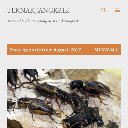
Skip to main content
TERNAK JANGKRIK
Tutorial Usaha Sampingan Ternak Jangkrik
P
Showing posts from August, 2017
SHOW ALL
o
s
t
s