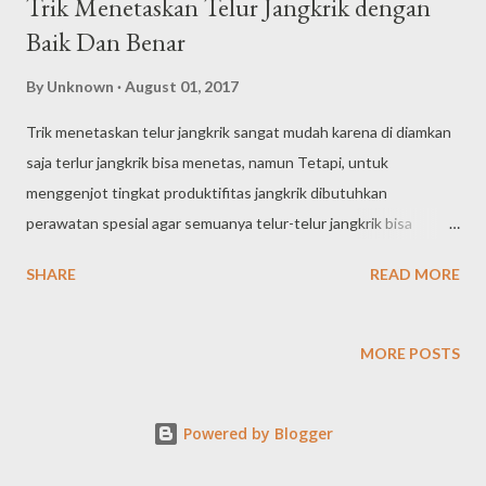
Trik Menetaskan Telur Jangkrik dengan
Baik Dan Benar
By
Unknown
August 01, 2017
Trik menetaskan telur jangkrik sangat mudah karena di diamkan
saja terlur jangkrik bisa menetas, namun Tetapi, untuk
menggenjot tingkat produktifitas jangkrik dibutuhkan
perawatan spesial agar semuanya telur-telur jangkrik bisa
menetas keseluruhannya serta kurun waktu yang serentak. Hal
SHARE
READ MORE
semacam ini pasti begitu terkait demikian erat dengan
kesuksesan usaha usaha budidaya beternak jangkrik yang
digerakkan. di alam bebas jangkrik bisa bertelur dan menetaskan
MORE POSTS
telurnya pada media tanah ataupun pasir dengan cara
mengeluarkan dan menusukkan ovipositornya ke dalam tanah
Powered by Blogger
atau pasir sedalam 5 -15 mm. umumnya jangkrik betina ini mampu
bertelur walaupun tidak di buahi oleh jangkrik jantan. namun