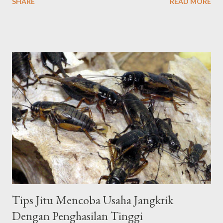
SHARE
READ MORE
BETERNAK JANGKRIK lantaran cukup enteng dijalankan serta
tdk perlu biaya yg mahal. Dalam artikel dibawah ini, bakal
dibicarakan berkenaan langkah peneluran jangkrik dengan media
pasir serta kain kasa. Peneluran Jangkrik Memakai Media Pasir
serta Kain Kasa Peneluran Jangkrik Memakai Media Pasir Di
awali dari peneluran dengan media pasir, yang penting di
pastikan yaitu pasir atau tanah yg difungsikan sebagai tempat
menelurkan jangkrik mesti bersih. Ayak pasir terlebih dulu serta
jemur sepanjang 2-3 hari sebelum saat pasir di tempatkan di
kotak penangkaran. Tambahkan induk jangkrik yg siap bertelur
dengan perbandingan jangkrik betina serta jangkrik jantan 3 : 1.
Tiga jangkrik betina bakal d...
Tips Jitu Mencoba Usaha Jangkrik
Dengan Penghasilan Tinggi