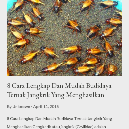
berasal dari tangkapan alam bebas, karena biasanya memiliki
ketahanan tubuh yang lebih baik. Kalaupun induk betina tidak
dapat dari hasil tangkapan alam bebas, maka induk dapat dibeli
dari peternakan. Sedangkan induk jantan diusahakan dari alam
bebas, karena lebih agresif. Adapun ciri-ciri indukan, induk
betina, dan induk jantan yang adalah sebagai berikut:
Indukan: ...
8 Cara Lengkap Dan Mudah Budidaya
Ternak Jangkrik Yang Menghasilkan
By
Unknown
April 11, 2015
8 Cara Lengkap Dan Mudah Budidaya Ternak Jangkrik Yang
Menghasilkan Cengkerik atau jangkrik (Gryllidae) adalah