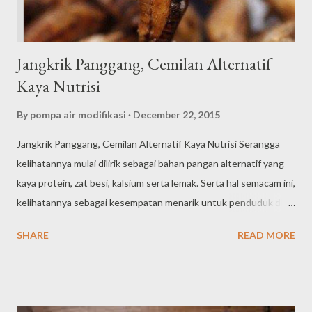
Jangkrik Panggang, Cemilan Alternatif
Kaya Nutrisi
By
pompa air modifikasi
December 22, 2015
Jangkrik Panggang, Cemilan Alternatif Kaya Nutrisi Serangga
kelihatannya mulai dilirik sebagai bahan pangan alternatif yang
kaya protein, zat besi, kalsium serta lemak. Serta hal semacam ini,
kelihatannya sebagai kesempatan menarik untuk penduduk di
Gunung Kidul. Dengan support salah satunya produsen cemilan
SHARE
READ MORE
dari negara Inggris, penduduk disana meningkatkan atau
menghasilkan bermacam olahan cemilan atau cemilan dari
jangkrik. Atau lebih tepatnya jangkrik panggang. Buat menarik
pembeli, jangkrik panggang ini bahkan juga didatangkan dalam