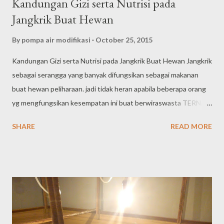
Kandungan Gizi serta Nutrisi pada
Jangkrik Buat Hewan
By
pompa air modifikasi
October 25, 2015
Kandungan Gizi serta Nutrisi pada Jangkrik Buat Hewan Jangkrik
sebagai serangga yang banyak difungsikan sebagai makanan
buat hewan peliharaan. jadi tidak heran apabila beberapa orang
yg mengfungsikan kesempatan ini buat berwiraswasta TERNAK
JANGKRIK . Bahkan juga sebagian orang memakai jangkrik
SHARE
READ MORE
sebagai makanan paling utama untuk peliharaan mereka.
Penentuan jangkrik ini bukannya tanpa ada argumen, pasalnya
jangkrik punya kandungan gizi serta nutrisi yang benar-benar
tinggi serta tidak diketemukan pada hewan atau tumbuhan lain.
Jangkrik juga di percayai punya kandungan protein yg benar-
benar tinggi yg sanggup menukar makanan yg umum mereka
mengonsumsi di habitat asli mereka. Banyak fungsi yg dapat