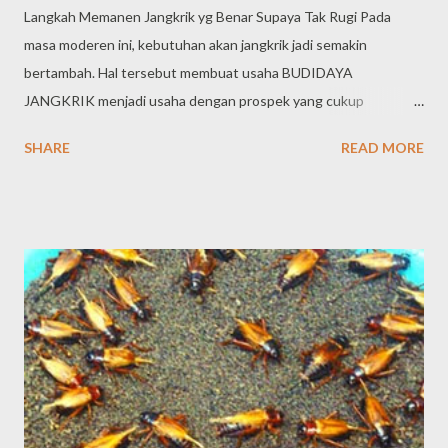
Langkah Memanen Jangkrik yg Benar Supaya Tak Rugi Pada
masa moderen ini, kebutuhan akan jangkrik jadi semakin
bertambah. Hal tersebut membuat usaha BUDIDAYA
JANGKRIK menjadi usaha dengan prospek yang cukup
menjanjikan. Usaha ini dapat tdk perlu modal yg sangat besar.
SHARE
READ MORE
Langkahnya juga tdk susah, Anda cuma butuh sabar dalam
pelihara serta menjaga jangkrik – jangkrik dimulai dengan
pembibitan hingga jangkrik siap dipanen. Masa panen merupakan
saat yang paling ditunggu oleh para pelaku usaha TERNAK
JANGKRIK . Meskipun terdengar enteng, nyata-nyatanya
memanen jangkrik punya ketentuan serta langkah sendiri biar
selanjutnya tdk mengundang kerugian dikarenakan jangkrik mati
atau stress (sakit) yg jadikan jangkrik tdk memiliki kualitas. Oleh
karena itu, biar jangkrik terus sehat serta memiliki kualitas tinggi,
ikuti Tips memanen jangkrik yang baik serta benar di bawah ini.
Langkah Memanen Jangkrik yg Benar Supaya Tak Rugi Langkah