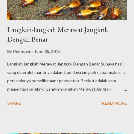
memanen jangkrik yg baik serta benar 1. Saat...
Langkah-langkah Merawat Jangkrik
Dengan Benar
By
Unknown
June 05, 2015
Langkah-langkah Merawat Jangkrik Dengan Benar Supaya hasil
yang diperoleh nantinya dalam budidaya jangkrik dapat maksimal
perlu adanya pemeliharaan/ perawatan. Berikut adalah cara
memelihara jangkrik . Langkah-langkah Merawat Jangkrik
Dengan Benar 1.Pembibitan Langkah-langkah Merawat Jangkrik
SHARE
READ MORE
Dengan Benar Pemilihan Bibit dan Calon IndukBibit yang
diperlukan untuk dibesarkan haruslah yang sehat, tidak sakit,
tidak cacat (sungut atau kaki patah) dan umurnya sekitar 10-20
hari. Calon induk jangkrik yang baik adalah jangkrik-jangkrik yang