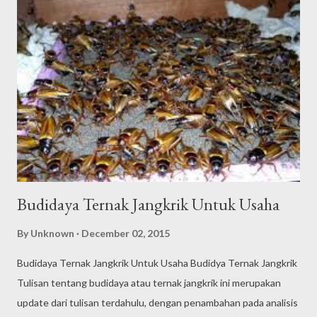
lebih dari satu pilihan rasa, seperti rasa jeruk nipis serta cabai.
Meskipun terdengar aneh, nyatanya cemilan enteng ini cukup
disukai banyak orang serta menarik kesukaan banyak pembeli.
Seandainya Anda tertarik buat mencicipi jangkrik panggang,
tidak usah jauh-jauh terbang ke Inggris, Anda juga dapat bikin
sendiri jangkrik panggang, cemilan alternatif kaya nutrisi yang
murah serta sesuai sama lidah orang Indonesia ini. Jangkrik
Panggang, Ce...
Budidaya Ternak Jangkrik Untuk Usaha
By
Unknown
December 02, 2015
Budidaya Ternak Jangkrik Untuk Usaha Budidya Ternak Jangkrik
Tulisan tentang budidaya atau ternak jangkrik ini merupakan
update dari tulisan terdahulu, dengan penambahan pada analisis