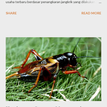
usaha terbaru berdasar penangkaran jangkrik yang dilakukan
Astrik dan IPB. 1. SEJARAH Budidaya Ternak Jangkrik Untuk
SHARE
READ MORE
Usaha Dewasa ini pada masa krisis ekonomi di Indonesia,
budidaya jangkrik (Liogryllus Bimaculatus) sangat gencar, begitu
juga dengan seminar-seminar yang diadakan dibanyak kota.
Kegiatan ini banyak dilakukan mengingat waktu yang
dibutuhkan untuk produksi telur jangkrik yang akan
diperdagangkan hanya memerlukan waktu ± 2-4 minggu.
Sedangkan untuk produksi jangkrik untuk pakan ikan dan burung
maupun untuk diambil tepungnya, hanya memerlukan 2-3 bulan.
Jangkrik betina mempunyai siklus hidup ± 3 bulan, sedangkan
jantan kurang dari 3 bulan. Dalam siklus hidupnya jangkrik betina
mampu memproduksi lebih dari 500 butir telur. Penyebaran
jangkrik di Indonesia adalah merata, na...