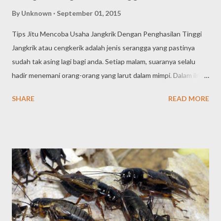
By
Unknown
September 01, 2015
Tips Jitu Mencoba Usaha Jangkrik Dengan Penghasilan Tinggi
Jangkrik atau cengkerik adalah jenis serangga yang pastinya
sudah tak asing lagi bagi anda. Setiap malam, suaranya selalu
hadir menemani orang-orang yang larut dalam mimpi. Dalam ilmu
taksonomi, jangkrik termasuk keluarga Gryllidae yang memakan
SHARE
READ MORE
segalanya (omnivora). Tips Jitu Mencoba Usaha Jangkrik Dengan
Penghasilan Tinggi Sejak dulu dalam masyarakat Asia, jangkrik
sering dipelihara untuk berbagai alasan, seperti sebagai
binatang aduan, untuk pakan burung, hingga dimanfaatkan
sebagai bahan kuliner. Namun kini, dengan berbagai penelitian,
serangga jangkrik juga digunakan untuk bahan industri seperti
kosmetik dan obat-obatan. Menurut uji klinis dan penelitian yang
dilakukan oleh Asosiasi Peternak Jangkrik Indonesia (ASTRIK
2002), jangkrik mengandung berbagai zat yang berguna untuk