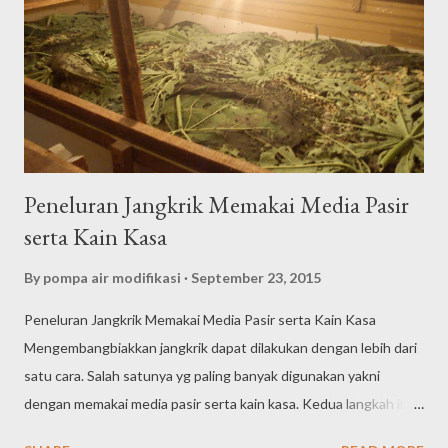
diperoleh dari jangkrik ini. Salah satunya merawat kesehatan
hewan, bikin hewan selamanya lincah (tidak lemas) serta
sempurna, serta buat burung, kicauannya dapat jadi tambah
merdu serta nyaring. Berkenaan kandungan dalam jangkrik,
selanjutnya kami kasih data komplet terkait kandungan n...
Peneluran Jangkrik Memakai Media Pasir
serta Kain Kasa
By
pompa air modifikasi
September 23, 2015
Peneluran Jangkrik Memakai Media Pasir serta Kain Kasa
Mengembangbiakkan jangkrik dapat dilakukan dengan lebih dari
satu cara. Salah satunya yg paling banyak digunakan yakni
dengan memakai media pasir serta kain kasa. Kedua langkah ini
sama seringnya digunakan oleh banyak peternak dalam