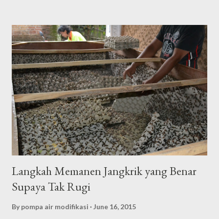
(ngerik). Serangga ini juga akan aktif untuk berkelangsungan
hidup pada saat malam hari. Jangkrik berasal dari bahasa latin
(Gryllidae) yang saat ini telah ramai di budidayakan keberadaanya
oleh masyarakat di Negara Kita. Alasan utama ternak Jangkrik
adalah untuk mendapatkan penghasilan karena hasil panen
Jangkrik akan di jual dan di gunakan sebagai sumber pakan
binatang peliharaan seperti; burung, ikan hias, musang,
garangan, ular, aneka reptil, dan masih banyak lagi manfaat
lainnya. Cara Ternak Jangkrik Paling Mudah Pasti Panen untuk
Pemula Dalam cara ternak...
Langkah Memanen Jangkrik yang Benar
Supaya Tak Rugi
By
pompa air modifikasi
June 16, 2015