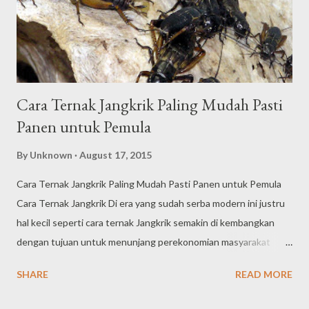
tubuh manusia. Ada senyawa sistein yang bermanfaat dalam
membantu pembentukan zat antioksidan alami, ada juga asam
amino, asam lemak ...
Cara Ternak Jangkrik Paling Mudah Pasti
Panen untuk Pemula
By
Unknown
August 17, 2015
Cara Ternak Jangkrik Paling Mudah Pasti Panen untuk Pemula
Cara Ternak Jangkrik Di era yang sudah serba modern ini justru
hal kecil seperti cara ternak Jangkrik semakin di kembangkan
dengan tujuan untuk menunjang perekonomian masyarakat
dalam menghadapi zaman yang serba canggih saat ini. Binatang
SHARE
READ MORE
yang besarnya hanya sebiji kurma ini merupakan jenis serangga
yang memiliki sayap dan dapat mengeluarkan suara yang khas