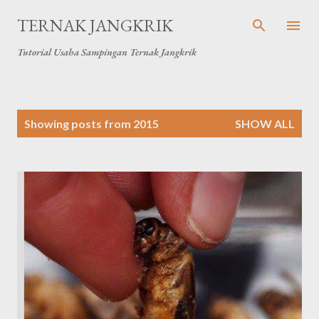
Skip to main content
TERNAK JANGKRIK
Tutorial Usaha Sampingan Ternak Jangkrik
P
Showing posts from 2015
SHOW ALL
o
s
t
s