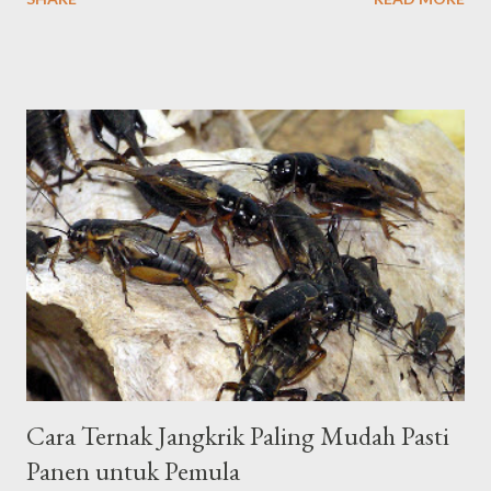
tidak banyak mengandung air jenis jangkrik alam /seliring/alas
tersebar di seluruh indonesia dan yang paling di minati. umur
jenis jangkrik alam lebih lama yaitu sekitar 35 - 40 hari masa
panen dan warna nya coklat kekuningan. jangkrik jangkrik Kalung
adalah nama lain dari Jangkrik Genggong (Gryllus Bimaculatus)
sekedar informasi saja, Jangkrik Genggong ini adalah penamaan
jangkrik kalung di daerah sumatra dan sekitarnya biasa juga
disebut jangkrik air (karena tubuhnya mengandung banyak
air.jenis jangkrik kalung/genggong itu merupakan jangkrik sering
kita jumpai , persebaran nya di seluruh indonesia. bentuk tubuh
jangkrik kalung/genggong lebih besar dari jangkrik alam dan
mengandung ban...
Cara Ternak Jangkrik Paling Mudah Pasti
Panen untuk Pemula