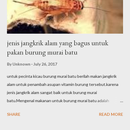
garangan, ular, aneka reptil, dan masih banyak lagi manfaat
lainnya. Cara Ternak Jangkrik Paling Mudah Pasti Panen untuk
Pemula Dalam cara ternak...
jenis jangkrik alam yang bagus untuk
pakan burung murai batu
By
Unknown
July 26, 2017
untuk pecinta kicau burung murai batu berilah makan jangkrik
alam untuk penambah asupan vitamin burung tersebut.karena
jenis jangkrik alam sangat baik untuk burung murai
batu.Mengenal makanan untuk burung murai batu adalah
sesuatu yang harus diketahui oleh siapapun yang ingin
SHARE
READ MORE
memelihara atau merawat burung murai batu. Tujuannya tak lain
agar tepat dalam pemberian makanan untuk burung murai batu