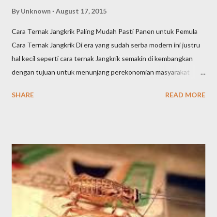
By
Unknown
August 17, 2015
Cara Ternak Jangkrik Paling Mudah Pasti Panen untuk Pemula
Cara Ternak Jangkrik Di era yang sudah serba modern ini justru
hal kecil seperti cara ternak Jangkrik semakin di kembangkan
dengan tujuan untuk menunjang perekonomian masyarakat
dalam menghadapi zaman yang serba canggih saat ini. Binatang
SHARE
READ MORE
yang besarnya hanya sebiji kurma ini merupakan jenis serangga
yang memiliki sayap dan dapat mengeluarkan suara yang khas
(ngerik). Serangga ini juga akan aktif untuk berkelangsungan
hidup pada saat malam hari. Jangkrik berasal dari bahasa latin
(Gryllidae) yang saat ini telah ramai di budidayakan keberadaanya
oleh masyarakat di Negara Kita. Alasan utama ternak Jangkrik
adalah untuk mendapatkan penghasilan karena hasil panen
Jangkrik akan di jual dan di gunakan sebagai sumber pakan
binatang peliharaan seperti; burung, ikan hias, musang,