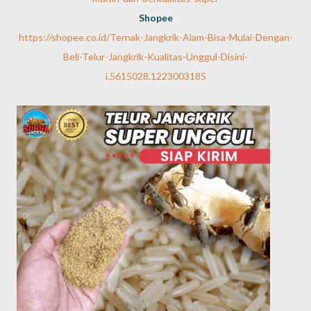
Shopee
https://shopee.co.id/Ternak-Jangkrik-Alam-Bisa-Mulai-Dengan-
Beli-Telur-Jangkrik-Kualitas-Unggul-Disini-
i.5615028.1223003185