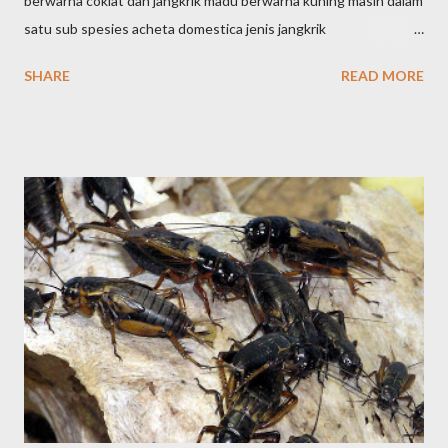
berwarna coklat dan jangkrik madu berwarna kuning masih dalam
satu sub spesies acheta domestica jenis jangkrik
alam/seliring/alas itu bentuk tubuhnya lebih kecil dan panjang ,
SHARE
READ MORE
tidak banyak mengandung air jenis jangkrik alam /seliring/alas
tersebar di seluruh indonesia dan yang paling di minati. umur
jenis jangkrik alam lebih lama yaitu sekitar 35 - 40 hari masa
panen dan warna nya coklat kekuningan. jangkrik jangkrik Kalung
adalah nama lain dari Jangkrik Genggong (Gryllus Bimaculatus)
sekedar informasi saja, Jangkrik Genggong ini adalah penamaan
jangkrik kalung di daerah sumatra dan sekitarnya biasa juga
disebut jangkrik air (karena tubuhnya mengandung banyak
air.jenis jangkrik kalung/genggong itu merupakan jangkrik sering
kita jumpai , persebaran nya di seluruh indonesia. bentuk tubuh
jangkrik kalung/genggong lebih besar dari jangkrik alam dan
mengandung ban...