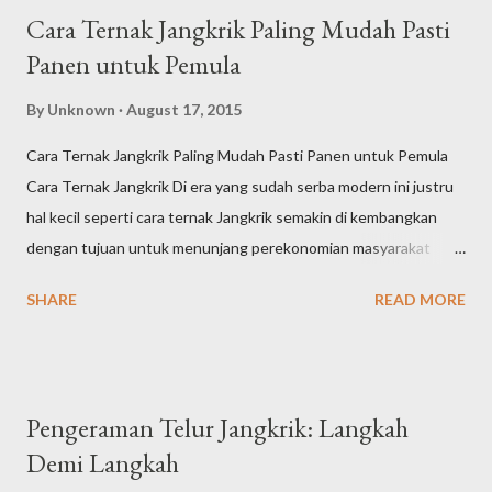
Cara Ternak Jangkrik Paling Mudah Pasti
Panen untuk Pemula
By
Unknown
August 17, 2015
Cara Ternak Jangkrik Paling Mudah Pasti Panen untuk Pemula
Cara Ternak Jangkrik Di era yang sudah serba modern ini justru
hal kecil seperti cara ternak Jangkrik semakin di kembangkan
dengan tujuan untuk menunjang perekonomian masyarakat
dalam menghadapi zaman yang serba canggih saat ini. Binatang
SHARE
READ MORE
yang besarnya hanya sebiji kurma ini merupakan jenis serangga
yang memiliki sayap dan dapat mengeluarkan suara yang khas
(ngerik). Serangga ini juga akan aktif untuk berkelangsungan
hidup pada saat malam hari. Jangkrik berasal dari bahasa latin
Pengeraman Telur Jangkrik: Langkah
(Gryllidae) yang saat ini telah ramai di budidayakan keberadaanya
Demi Langkah
oleh masyarakat di Negara Kita. Alasan utama ternak Jangkrik