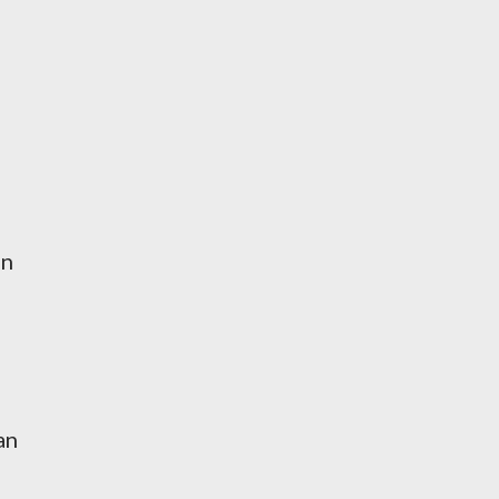
in
an